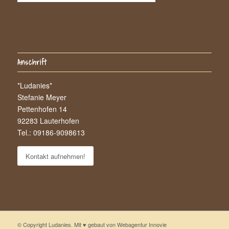
Anschrift
*Ludanies*
Stefanie Meyer
Pettenhofen 14
92283 Lauterhofen
Tel.: 09186-9098613
Kontakt aufnehmen!
© Copyright Ludanies. Mit ♥ gebaut von
Webagentur Innovie