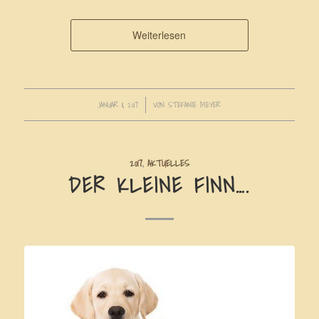
Weiterlesen
JANUAR 11, 2017
/
VON
STEFANIE MEYER
2017
,
AKTUELLES
DER KLEINE FINN….